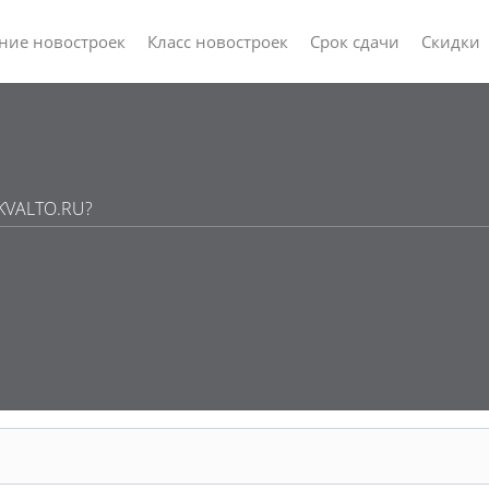
ние новостроек
Класс новостроек
Срок сдачи
Скидки
 KVALTO.RU?