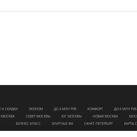
 И СКИДКИ
ЭКОНОМ
ДО 4 МЛН РУБ
КОМФОРТ
ДО 6 МЛН РУБ
Я МОСКВА
СЕВЕР МОСКВЫ
ЮГ МОСКВЫ
НОВАЯ МОСКВА
МОС
БИЗНЕС-КЛАСС
ЭЛИТНЫЕ ЖК
САНКТ-ПЕТЕРБУРГ
КАРТА 