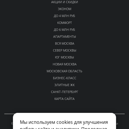
АКЦИИ И СКИДКИ
ЭКОНОМ
ДО 4 МЛН РУБ
КОМФОРТ
ДО 6 МЛН РУБ
АПАРТАМЕНТЫ
ВСЯ МОСКВА
СЕВЕР МОСКВЫ
ЮГ МОСКВЫ
НОВАЯ МОСКВА
МОСКОВСКАЯ ОБЛАСТЬ
БИЗНЕС-КЛАСС
ЭЛИТНЫЕ ЖК
САНКТ-ПЕТЕРБУРГ
КАРТА САЙТА
Мы используем cookies для улучшения
Каталог проверенных новостроек Москвы и Московской области