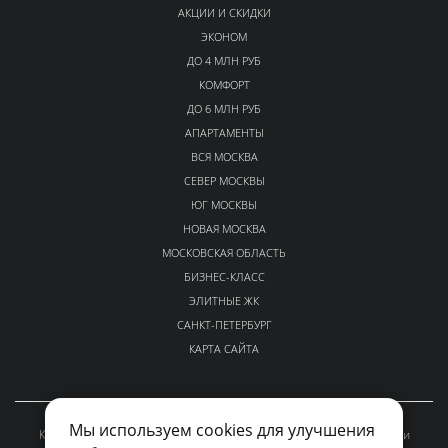
АКЦИИ И СКИДКИ
ЭКОНОМ
ДО 4 МЛН РУБ
КОМФОРТ
ДО 6 МЛН РУБ
АПАРТАМЕНТЫ
ВСЯ МОСКВА
СЕВЕР МОСКВЫ
ЮГ МОСКВЫ
НОВАЯ МОСКВА
МОСКОВСКАЯ ОБЛАСТЬ
БИЗНЕС-КЛАСС
ЭЛИТНЫЕ ЖК
САНКТ-ПЕТЕРБУРГ
КАРТА САЙТА
Мы используем cookies для улучшения
Каталог проверенных новостроек Москвы и Московской области