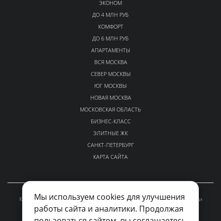
ЭКОНОМ
ДО 4 МЛН РУБ
КОМФОРТ
ДО 6 МЛН РУБ
АПАРТАМЕНТЫ
ВСЯ МОСКВА
СЕВЕР МОСКВЫ
ЮГ МОСКВЫ
НОВАЯ МОСКВА
МОСКОВСКАЯ ОБЛАСТЬ
БИЗНЕС-КЛАСС
ЭЛИТНЫЕ ЖК
САНКТ-ПЕТЕРБУРГ
КАРТА САЙТА
Мы используем cookies для улучшения
Каталог проверенных новостроек Москвы и Московской области
работы сайта и аналитики. Продолжая
kvalto-sales@yandex.ru
пользоваться сайтом, вы соглашаетесь