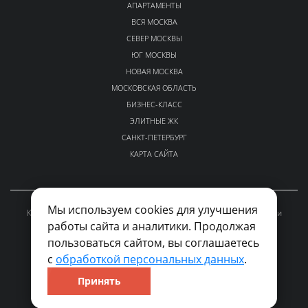
АПАРТАМЕНТЫ
ВСЯ МОСКВА
СЕВЕР МОСКВЫ
ЮГ МОСКВЫ
НОВАЯ МОСКВА
МОСКОВСКАЯ ОБЛАСТЬ
БИЗНЕС-КЛАСС
ЭЛИТНЫЕ ЖК
САНКТ-ПЕТЕРБУРГ
КАРТА САЙТА
Мы используем cookies для улучшения
Каталог проверенных новостроек Москвы и Московской области
работы сайта и аналитики. Продолжая
kvalto-sales@yandex.ru
пользоваться сайтом, вы соглашаетесь
По вопросам размещения рекламы и сотрудничества
с
обработкой персональных данных
.
©2026 «KVALTO.RU». Все права защищены.
Принять