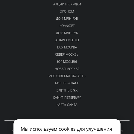
АКЦИИ И СКИДКИ
ЭКОНОМ
ДО 4 МЛН РУБ
КОМФОРТ
ДО 6 МЛН РУБ
АПАРТАМЕНТЫ
ВСЯ МОСКВА
СЕВЕР МОСКВЫ
ЮГ МОСКВЫ
НОВАЯ МОСКВА
МОСКОВСКАЯ ОБЛАСТЬ
БИЗНЕС-КЛАСС
ЭЛИТНЫЕ ЖК
САНКТ-ПЕТЕРБУРГ
КАРТА САЙТА
Мы используем cookies для улучшения
Каталог проверенных новостроек Москвы и Московской области