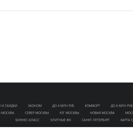
 И СКИДКИ
ЭКОНОМ
ДО 4 МЛН РУБ
КОМФОРТ
ДО 6 МЛН РУБ
Я МОСКВА
СЕВЕР МОСКВЫ
ЮГ МОСКВЫ
НОВАЯ МОСКВА
МОС
БИЗНЕС-КЛАСС
ЭЛИТНЫЕ ЖК
САНКТ-ПЕТЕРБУРГ
КАРТА 