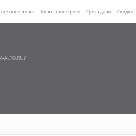
ние новостроек
Класс новостроек
Срок сдачи
Скидки
 KVALTO.RU?