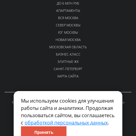
ДО 6 МЛН РУБ
АПАРТАМЕНТЫ
ВСЯ МОСКВА
СЕВЕР МОСКВЫ
ЮГ МОСКВЫ
НОВАЯ МОСКВА
МОСКОВСКАЯ ОБЛАСТЬ
БИЗНЕС-КЛАСС
ЭЛИТНЫЕ ЖК
САНКТ-ПЕТЕРБУРГ
КАРТА САЙТА
Мы используем cookies для улучшения
Каталог проверенных новостроек Москвы и Московской области
работы сайта и аналитики. Продолжая
kvalto-sales@yandex.ru
пользоваться сайтом, вы соглашаетесь
По вопросам размещения рекламы и сотрудничества
с
обработкой персональных данных
.
©2026 «KVALTO.RU». Все права защищены.
Принять