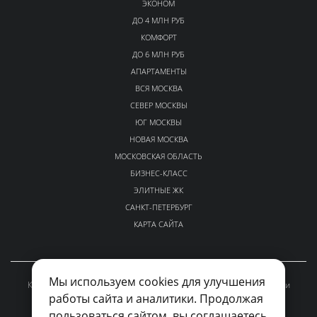
ЭКОНОМ
ДО 4 МЛН РУБ
КОМФОРТ
ДО 6 МЛН РУБ
АПАРТАМЕНТЫ
ВСЯ МОСКВА
СЕВЕР МОСКВЫ
ЮГ МОСКВЫ
НОВАЯ МОСКВА
МОСКОВСКАЯ ОБЛАСТЬ
БИЗНЕС-КЛАСС
ЭЛИТНЫЕ ЖК
САНКТ-ПЕТЕРБУРГ
КАРТА САЙТА
Мы используем cookies для улучшения
Каталог проверенных новостроек Москвы и Московской области
работы сайта и аналитики. Продолжая
kvalto-sales@yandex.ru
пользоваться сайтом, вы соглашаетесь