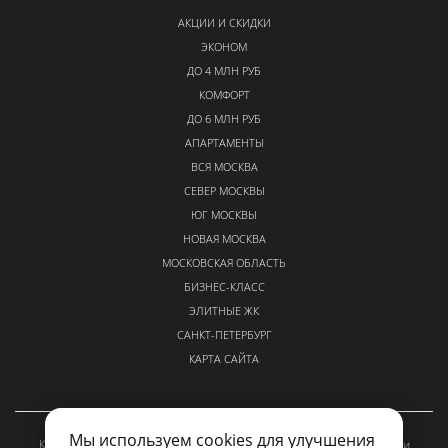
АКЦИИ И СКИДКИ
ЭКОНОМ
ДО 4 МЛН РУБ
КОМФОРТ
ДО 6 МЛН РУБ
АПАРТАМЕНТЫ
ВСЯ МОСКВА
СЕВЕР МОСКВЫ
ЮГ МОСКВЫ
НОВАЯ МОСКВА
МОСКОВСКАЯ ОБЛАСТЬ
БИЗНЕС-КЛАСС
ЭЛИТНЫЕ ЖК
САНКТ-ПЕТЕРБУРГ
КАРТА САЙТА
Мы используем cookies для улучшения
Каталог проверенных новостроек Москвы и Московской области