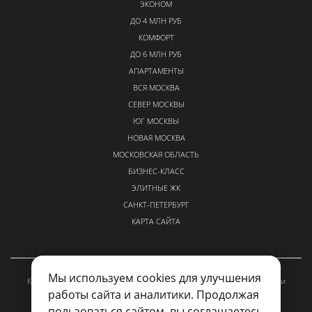
ЭКОНОМ
ДО 4 МЛН РУБ
КОМФОРТ
ДО 6 МЛН РУБ
АПАРТАМЕНТЫ
ВСЯ МОСКВА
СЕВЕР МОСКВЫ
ЮГ МОСКВЫ
НОВАЯ МОСКВА
МОСКОВСКАЯ ОБЛАСТЬ
БИЗНЕС-КЛАСС
ЭЛИТНЫЕ ЖК
САНКТ-ПЕТЕРБУРГ
КАРТА САЙТА
Мы используем cookies для улучшения
Каталог проверенных новостроек Москвы и Московской области
работы сайта и аналитики. Продолжая
kvalto-sales@yandex.ru
пользоваться сайтом, вы соглашаетесь