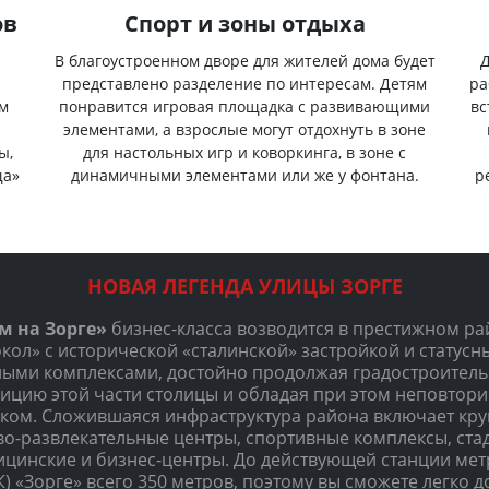
ов
Спорт и зоны отдыха
В благоустроенном дворе для жителей дома будет
Д
и
представлено разделение по интересам. Детям
ра
ом
понравится игровая площадка с развивающими
вс
элементами, а взрослые могут отдохнуть в зоне
ы,
для настольных игр и коворкинга, в зоне с
ща»
динамичными элементами или же у фонтана.
р
НОВАЯ ЛЕГЕНДА УЛИЦЫ ЗОРГЕ
м на Зорге»
бизнес-класса возводится в престижном ра
кол» с исторической «сталинской» застройкой и статус
ыми комплексами, достойно продолжая градостроител
дицию этой части столицы и обладая при этом неповтор
ком. Сложившаяся инфраструктура района включает кр
во-развлекательные центры, спортивные комплексы, ста
цинские и бизнес-центры. До действующей станции мет
) «Зорге» всего 350 метров, поэтому вы сможете легко д