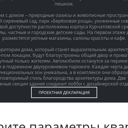
пешком.
м с домом – природные оазисы и живописные простран
й сиреневый сад, парк «Берёзовая роща», ухоженные скв
вой доступности расположены корпуса Курчатовской ср
ы, частные и городские детские сады. На первом этаже
разместятся уютные магазины, салоны красоты и кафе.
рритории дома, который станет выразительным архитек
нтом локации, будут благоустроены общий двор и прива
упный только жителям. Автомобили останутся за перим
е в подземном двухуровневом паркинге. Каждая черта д
ункциональных зон уникальна, а в комплексе они образу
повторимый стиль благородства архитектуры дома. Две 
жные секции здания соединит лобби с дизайнерской отд
ПРОЕКТНАЯ ДЕКЛАРАЦИЯ
рите параметры ква