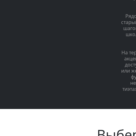
Рядо
стары
шаго
школ
На те
акце
дост
или ж
ф
не
тиэта
Выбе