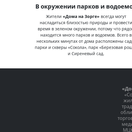
В окружении парков и водоем
Жители
«Дома на Зорге»
всегда могут
насладиться близостью природы и провест
время в зеленом окружении, потому что ряд
находится много парков и водоемов. Всего в
нескольких минутах от дома расположены сад
парки и скверы «Сокола», парк «Березовая ро
и Сиреневый сад.
«До
«Со
жил
тра
обли
торго
меди
МЦК