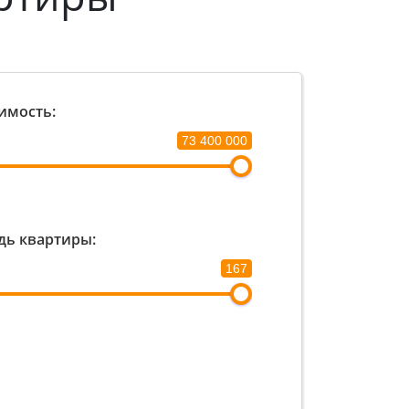
имость:
73 400 000
ь квартиры:
167