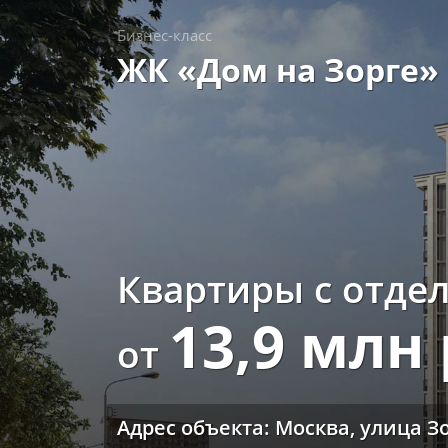
Бизнес-класс
ЖК «Дом на Зорге»
Квартиры с отде
13,9 млн
от
Адрес объекта: Москва, улица Зо