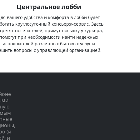
Центральное лобби
ля вашего удобства и комфорта в лобби будет
ботать круглосуточный консьерж-сервис. Здесь
третят посетителей, примут посылку у курьера,
помогут при необходимости найти надежных
исполнителей различных бытовых услуг и
ешить вопросы с управляющей организацией.
йоне
ными
ьную
имым
упные
дионы,
ро (и
ойти