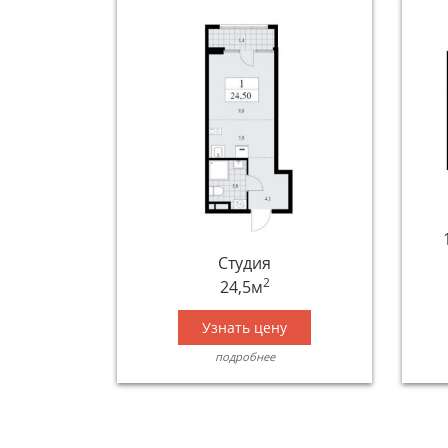
Студия
2
24,5м
Узнать цену
подробнее