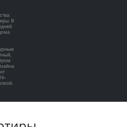
ства:
еры. В
едней
 дома
турным
тный,
етром
изайна
ют
16-
елкой.
ртиры