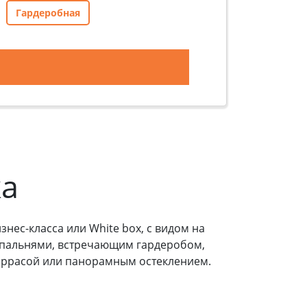
Гардеробная
ка
нес-класса или White box, с видом на
-спальнями, встречающим гардеробом,
террасой или панорамным остеклением.