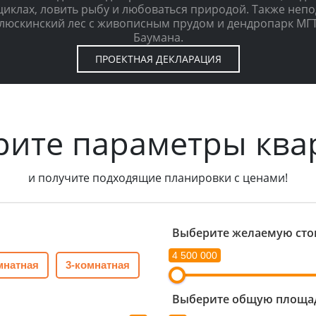
циклах, ловить рыбу и любоваться природой. Также непо
люскинский лес с живописным прудом и дендропарк МГТ
Баумана.
ПРОЕКТНАЯ ДЕКЛАРАЦИЯ
рите параметры ква
и получите подходящие планировки с ценами!
Выберите желаемую сто
4 500 000
мнатная
3-комнатная
Выберите общую площад