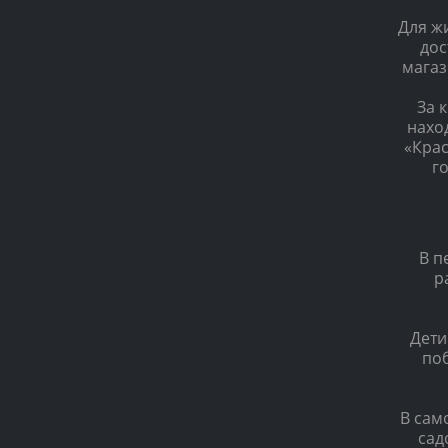
Для ж
дос
магаз
За 
нахо
«Крас
г
В п
р
Дети
поб
В сам
сад