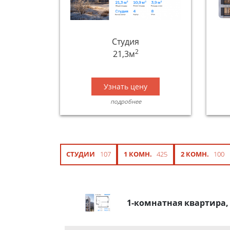
Студия
2
21,3м
Узнать цену
подробнее
СТУДИИ
107
1 КОМН.
425
2 КОМН.
100
1-комнатная квартира,