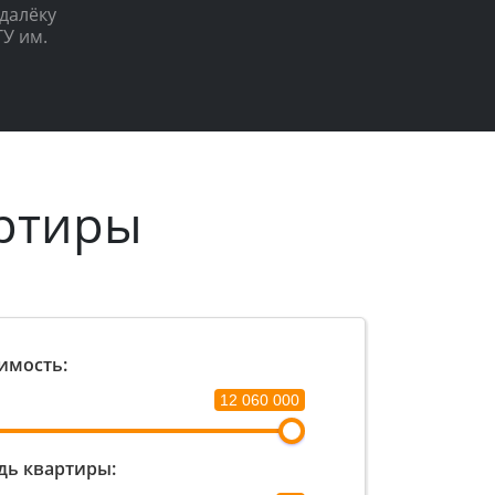
далёку
У им.
ртиры
имость:
12 060 000
ь квартиры: