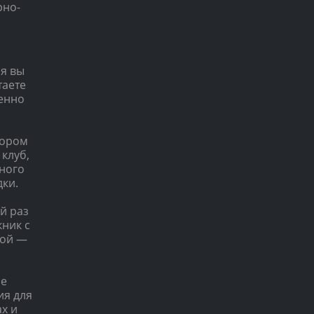
рно-
мя вы
таете
бенно
тором
клуб,
йного
ки.
й раз
кник с
мой —
ое
ия для
ах и