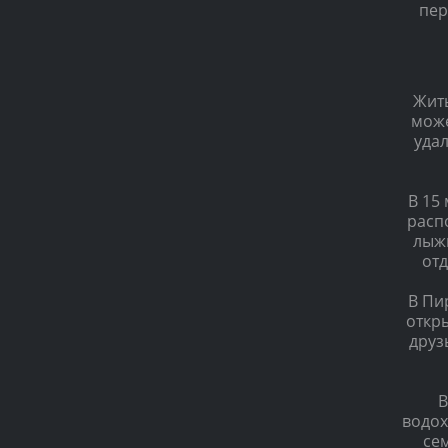
пер
Жить
може
удал
В 15
расп
лыжн
от
В Пи
откры
друз
В
водох
сем