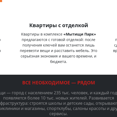
Квартиры с отделкой
Квартиры в комплексе
«Мытищи Парк»
ю
предлагаются с готовой отделкой: после
получения ключей вам останется лишь
с
о
перевезти вещи и расставить мебель. Это
в
серьёзная экономия и вашего времени, и
бюджета.
ВСЕ НЕОБХОДИМОЕ — РЯДОМ
и — город с населением 235 тыс. человек, и каждый год
появляется более 10 тыс. новых жителей. Развивается
фраструктура: строятся школы и детские сады, открываю
иклиники и магазины, спортклубы, салоны красоты и др
сервисы.