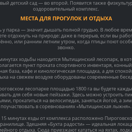
вый детский сад — во второй. Появится также физкульту
оздоровительный комплекс.
МЕСТА ДЛЯ ПРОГУЛОК И ОТДЫХА
 у парка — значит дышать полной грудью. В любое вре
те отдохнуть на природе: даже в перерыв, если вы рабо
ённо, или ранним летним утром, когда птицы поют осо
звонко.
 минутах ходьбы находится Мытищинский лесопарк, в ко
олагается пункт проката спортивного инвентаря, конный 
ая база, кафе и кинологическая площадка, а для споко
дыха на свежем воздухе оборудованы современные бесед
роговском лесопарке площадью 1800 га вы будете кажды
вать для себя новые пейзажи. Здесь можно устроить пи
ьями, прокатиться на велосипедах, заняться йогой, а зи
поучаствовать в соревнованиях «Мытищинская лыжня».
 15 минутах езды от комплекса расположено Пироговск
ранилище. Здешняя «Бухта радости» — идеальная локац
ейного отдыха. Сюда приезжают кататься на яхтах, лодк