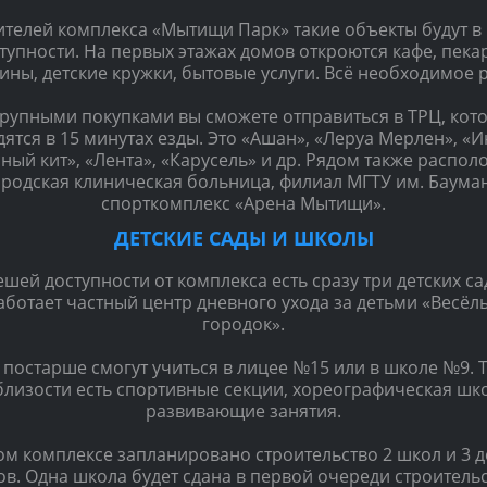
ителей комплекса «Мытищи Парк» такие объекты будут в
тупности. На первых этажах домов откроются кафе, пека
ины, детские кружки, бытовые услуги. Всё необходимое 
крупными покупками вы сможете отправиться в ТРЦ, кот
дятся в 15 минутах езды. Это «Ашан», «Леруа Мерлен», «И
ный кит», «Лента», «Карусель» и др. Рядом также распо
ородская клиническая больница, филиал МГТУ им. Бауман
спорткомплекс «Арена Мытищи».
ДЕТСКИЕ САДЫ И ШКОЛЫ
ешей доступности от комплекса есть сразу три детских са
аботает частный центр дневного ухода за детьми «Весёл
городок».
 постарше смогут учиться в лицее №15 или в школе №9. 
лизости есть спортивные секции, хореографическая шк
развивающие занятия.
ом комплексе запланировано строительство 2 школ и 3 д
ов. Одна школа будет сдана в первой очереди строительс