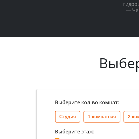
гидро
— Че
Выбе
Выберите кол-во комнат:
Студия
1-комнатная
2-ко
Выберите этаж: