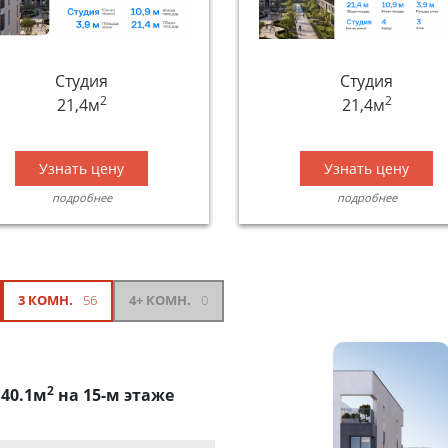
Студия
Студия
2
2
21,4м
21,4м
Узнать цену
Узнать цену
подробнее
подробнее
3 КОМН.
56
4+ КОМН.
0
2
 40.1м
на 15-м этаже