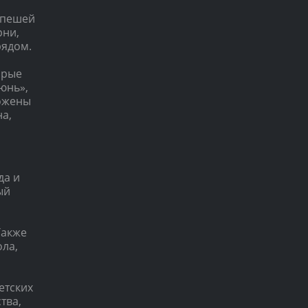
 пешей
рни,
рядом.
орые
юнь»,
ложены
а,
да и
ый
Также
ола,
етских
тва,